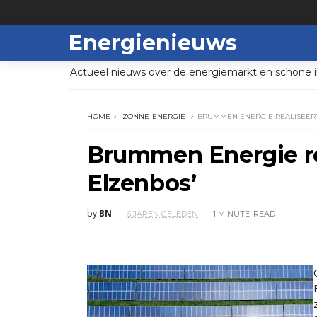
Energienieuws
Actueel nieuws over de energiemarkt en schone i
HOME
ZONNE-ENERGIE
BRUMMEN ENERGIE REALISEERT
Brummen Energie re
Elzenbos’
by
BN
6 JAREN GELEDEN
1 MINUTE
READ