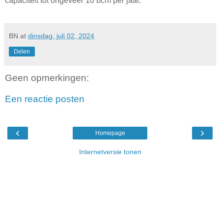
capaciteit tot ongeveer 10 bcm per jaar.
BN
at
dinsdag, juli 02, 2024
Delen
Geen opmerkingen:
Een reactie posten
‹
›
Homepage
Internetversie tonen