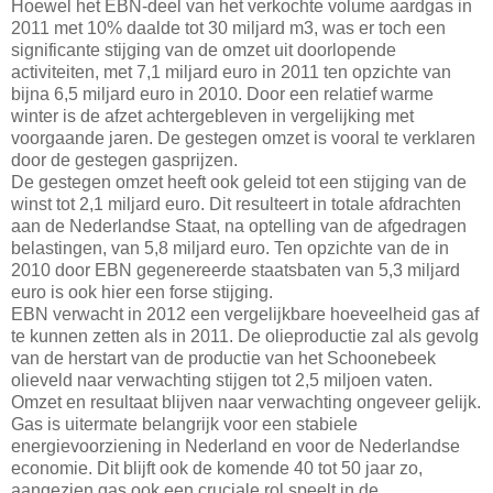
Hoewel het EBN-deel van het verkochte volume aardgas in
2011 met 10% daalde tot 30 miljard m3, was er toch een
significante stijging van de omzet uit doorlopende
activiteiten, met 7,1 miljard euro in 2011 ten opzichte van
bijna 6,5 miljard euro in 2010. Door een relatief warme
winter is de afzet achtergebleven in vergelijking met
voorgaande jaren. De gestegen omzet is vooral te verklaren
door de gestegen gasprijzen.
De gestegen omzet heeft ook geleid tot een stijging van de
winst tot 2,1 miljard euro. Dit resulteert in totale afdrachten
aan de Nederlandse Staat, na optelling van de afgedragen
belastingen, van 5,8 miljard euro. Ten opzichte van de in
2010 door EBN gegenereerde staatsbaten van 5,3 miljard
euro is ook hier een forse stijging.
EBN verwacht in 2012 een vergelijkbare hoeveelheid gas af
te kunnen zetten als in 2011. De olieproductie zal als gevolg
van de herstart van de productie van het Schoonebeek
olieveld naar verwachting stijgen tot 2,5 miljoen vaten.
Omzet en resultaat blijven naar verwachting ongeveer gelijk.
Gas is uitermate belangrijk voor een stabiele
energievoorziening in Nederland en voor de Nederlandse
economie. Dit blijft ook de komende 40 tot 50 jaar zo,
aangezien gas ook een cruciale rol speelt in de