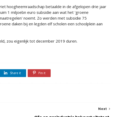
Het hoogheemraadschap betaalde in de afgelopen drie jaar
ruim 1 miljoebn euro subsidie aan wat het 'groene
maatregelen' noemt. Zo werden met subsidie 75
oene daken bij en legden elf scholen een schoolplein aan
ld, zou eigenlijk tot december 2019 duren.
Share it
Pin it
Next