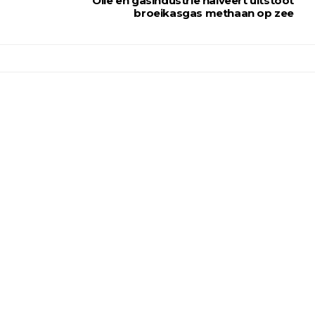
Olie en gasindustrie halveert uitstoot
broeikasgas methaan op zee