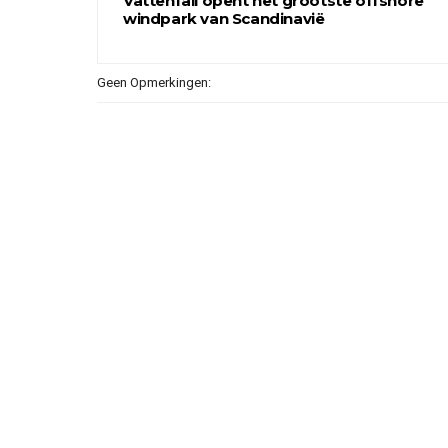
Vattenfall opent het grootste offshore
windpark van Scandinavië
Geen Opmerkingen: