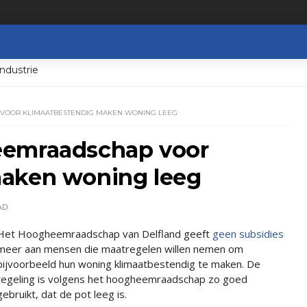
ndustrie
VOOR KLIMAATBESTENDIG MAKEN WONING LEEG
eemraadschap voor
maken woning leeg
AD
Het Hoogheemraadschap van Delfland geeft
geen subsidies
meer aan mensen die maatregelen willen nemen om
bijvoorbeeld hun woning klimaatbestendig te maken. De
regeling is volgens het hoogheemraadschap zo goed
gebruikt, dat de pot leeg is.