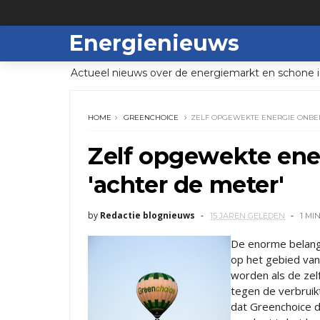
Energienieuws
Actueel nieuws over de energiemarkt en schone i
HOME
GREENCHOICE
ZELF OPGEWEKTE ENERGIE ONBEP
Zelf opgewekte ene
'achter de meter'
by
Redactie blognieuws
15 JAREN GELEDEN
1 MI
De enorme belangs
op het gebied va
worden als de ze
tegen de verbruikt
dat Greenchoice 