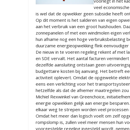
voorlegt in het k
veel economische 
is wel dat de opwekker geen subsidie heeft on
Op dit moment is het salderen van eigen opwek
aan het verbruik van een groot huishouden. Daa
zonnepanelen of met een windmolen eigen verbr
hun afname nog een hoge verbruiksbelasting be
duurzame energieopwekking flink eenvoudiger en
De nieuw in te voeren regeling rekent af met l
en SDE vervalt. Het aantal facturen verminder
dezelfde aansluiting ontstaan geen uitvoering
budgettaire kosten bij aanvang. Het betreft e
activiteit oplevert. Omdat de opgewekte elektr
eens een verlichting voor het transportsystee
hetzelfde als dat de afnemer maatregelen zo
Michiel Rexwinkel van Greenchoice, initiatiefneme
energie opwekken gelijk aan energie besparen
elkaar weg te strepen worden veel processen m
Omdat het meer dan logisch voelt om zelf opge
rompslomp is, zullen veel meer mensen hun voo
voorgestelde regeling ingesteld wordt, nemen 