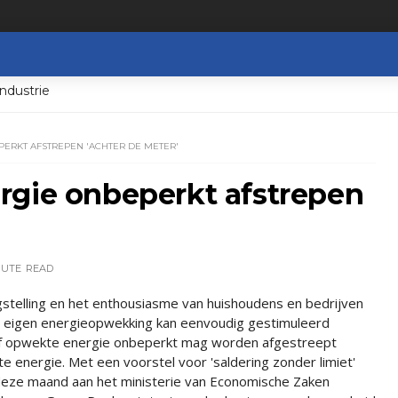
ndustrie
ERKT AFSTREPEN 'ACHTER DE METER'
rgie onbeperkt afstrepen
NUTE
READ
telling en het enthousiasme van huishoudens en bedrijven
n eigen energieopwekking kan eenvoudig gestimuleerd
lf opwekte energie onbeperkt mag worden afgestreept
e energie. Met een voorstel voor 'saldering zonder limiet'
deze maand aan het ministerie van Economische Zaken