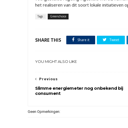
het realiseren van dit soort lokale initiatieven o
Tags :
Greenchoice
SHARE THIS
Share it
Tweet
YOU MIGHT ALSO LIKE
Previous
Slimme energiemeter nog onbekend bij
consument
Geen Opmerkingen: