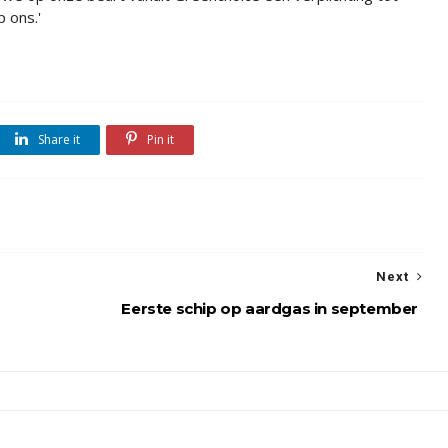
p ons.'
Share it
Pin it
Next
Eerste schip op aardgas in september