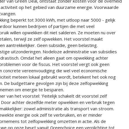
ader van Green Deal, ontstaat zonder kosten voor de overheid
activiteit op het gebied van duurzame energie. Voorwaarde
tvangen.
king beperkt tot 3000 kWh, met uitloop naar 5000 - gelijk
rdoor kunnen bedrijven of partijen die met veel
uik willen opwekken dit niet salderen. Ze moeten nu over
talen, terwijl ze zelf opwekken. Het voorstel maakt
 aantrekkelijker. Geen subsidie, geen belasting.
astige uitzonderingen. Nodeloze administratie van subsidies
t drastisch. Omdat het alleen gaat om opwekking achter
sproblemen voor de fiscus. Het voorstel vergt ook geen
en concrete vereenvoudiging die wel veel economische
iciteit meteen lokaal gebruikt wordt, betekent het ook nog
m. De budgettaire gevolgen zijn bij deze zelfopwekking
u nemen om energie te besparen.
r van het voorstel: 'Feitelijk schakelt dit voorstel zelf
. Door achter dezelfde meter opwekken en verbruik tegen
akkelijker: zowel administratie als transport van stroom.
wekte energie ook zelf te verbruiken, en er minder
rnemens tot zelfopwekking omzetten in actie. Als de
we op onze beurt vanuit Greenchoice een verplichting tot