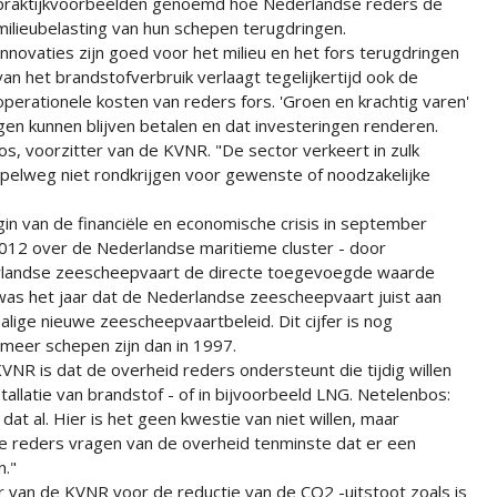
praktijkvoorbeelden genoemd hoe Nederlandse reders de
milieubelasting van hun schepen terugdringen.
Innovaties zijn goed voor het milieu en het fors terugdringen
van het brandstofverbruik verlaagt tegelijkertijd ook de
operationele kosten van reders fors. 'Groen en krachtig varen'
ngen kunnen blijven betalen en dat investeringen renderen.
os, voorzitter van de KVNR. "De sector verkeert in zulk
mpelweg niet rondkrijgen voor gewenste of noodzakelijke
gin van de financiële en economische crisis in september
2012 over de Nederlandse maritieme cluster - door
derlandse zeescheepvaart de directe toegevoegde waarde
was het jaar dat de Nederlandse zeescheepvaart juist aan
lige nieuwe zeescheepvaartbeleid. Dit cijfer is nog
meer schepen zijn dan in 1997.
VNR is dat de overheid reders ondersteunt die tijdig willen
allatie van brandstof - of in bijvoorbeeld LNG. Netelenbos:
dat al. Hier is het geen kwestie van niet willen, maar
e reders vragen van de overheid tenminste dat er een
n."
r van de KVNR voor de reductie van de CO2 -uitstoot zoals is