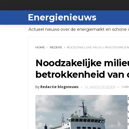
Energienieuws
Actueel nieuws over de energiemarkt en schone i
HOME
REDERS
NOODZAKELIJKE MILIEU-INVESTERINGE
Noodzakelijke milie
betrokkenheid van 
by
Redactie blognieuws
14 JAREN GELEDEN
1 MI