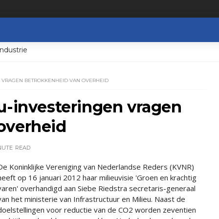
ndustrie
N VRAGEN BETROKKENHEID VAN OVERHEID
u-investeringen vragen
overheid
NUTE
READ
De Koninklijke Vereniging van Nederlandse Reders (KVNR)
heeft op 16 januari 2012 haar milieuvisie 'Groen en krachtig
varen' overhandigd aan Siebe Riedstra secretaris-generaal
van het ministerie van Infrastructuur en Milieu. Naast de
doelstellingen voor reductie van de CO2 worden zeventien