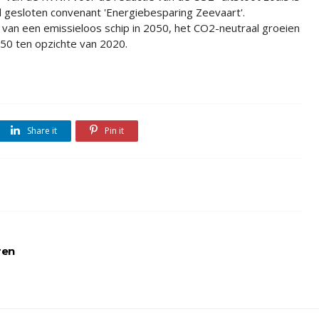
gesloten convenant 'Energiebesparing Zeevaart'.
 van een emissieloos schip in 2050, het CO2-neutraal groeien
50 ten opzichte van 2020.
Share it
Pin it
ren