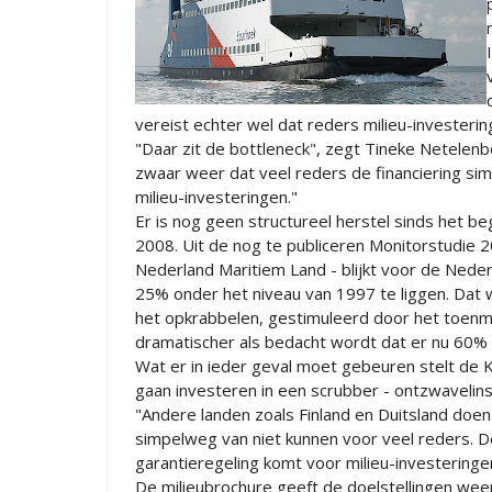
vereist echter wel dat reders milieu-investeri
"Daar zit de bottleneck", zegt Tineke Netelenb
zwaar weer dat veel reders de financiering si
milieu-investeringen."
Er is nog geen structureel herstel sinds het be
2008. Uit de nog te publiceren Monitorstudie 
Nederland Maritiem Land - blijkt voor de Ne
25% onder het niveau van 1997 te liggen. Dat 
het opkrabbelen, gestimuleerd door het toenma
dramatischer als bedacht wordt dat er nu 60% 
Wat er in ieder geval moet gebeuren stelt de K
gaan investeren in een scrubber - ontzwavelinst
"Andere landen zoals Finland en Duitsland doen 
simpelweg van niet kunnen voor veel reders. D
garantieregeling komt voor milieu-investeringe
De milieubrochure geeft de doelstellingen wee