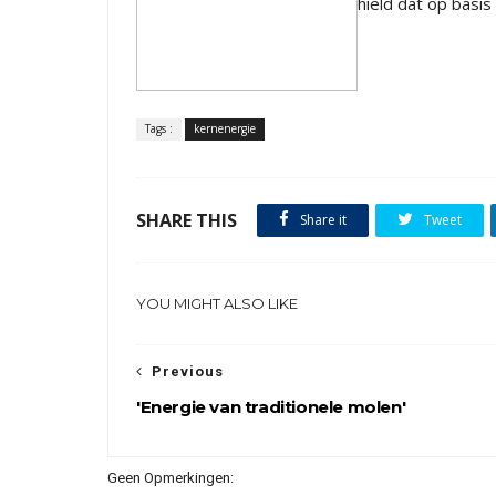
hield dat op basi
Tags :
kernenergie
SHARE THIS
Share it
Tweet
YOU MIGHT ALSO LIKE
Previous
'Energie van traditionele molen'
Geen Opmerkingen: