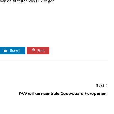
s van de statuten van EPZ tegen.
Share it
Pin it
Next
PVV wil kerncentrale Dodewaard heropenen