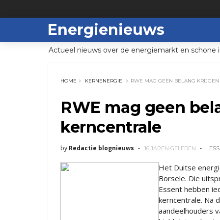
Energienieuws
Actueel nieuws over de energiemarkt en schone i
HOME
KERNENERGIE
RWE MAG GEEN BELANG KRIJGEN
RWE mag geen belan
kerncentrale
by
Redactie blognieuws
16 JAREN GELEDEN
LESS
Het Duitse energ
Borsele. Die uits
Essent hebben ied
kerncentrale. Na 
aandeelhouders va