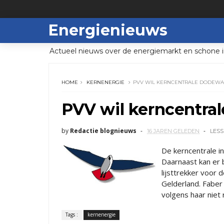
Energienieuws
Actueel nieuws over de energiemarkt en schone i
HOME
KERNENERGIE
PVV WIL KERNCENTRALE DODEW
PVV wil kerncentra
by
Redactie blognieuws
16 JAREN GELEDEN
LESS
De kerncentrale 
Daarnaast kan er 
lijsttrekker voor
Gelderland. Faber 
volgens haar niet 
Tags :
kernenergie