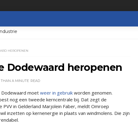
ndustrie
AARD HEROPENEN
le Dodewaard heropenen
 THAN A MINUTE
READ
in Dodewaard moet
weer in gebruik
worden genomen.
best nog een tweede kerncentrale bij. Dat zegt de
 de PVV in Gelderland Marjolein Faber, meldt Omroep
wil inzetten op kernenergie in plaats van windmolens. Die zijn
rendabel.