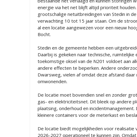
bestaande net verlaagd en kunnen storingen w
energie via het net blijft altijd prioriteit houde
grootschalige netuitbreidingen van Stedin in de r
verwachting 10 tot 15 jaar staan. Om de stroom
al een locatie aangewezen voor een nieuw hoo
Bocht.
Stedin en de gemeente hebben een uitgebreide 
Daarbij is gekeken naar technische, ruimtelijke
toekomstige oksel van de N201 voldoet aan alle
andere effecten te beperken. Andere onderzoch
Dwarsweg, vielen af omdat deze afstand daar 
omwonenden.
De locatie moet bovendien snel en zonder gr
gas- en elektriciteitsnet. Dit bleek op andere 
plaatsing, onderhoud en incidentmanagement. De
kleinere containers voor de meterkast en besla
De locatie biedt mogelijkheden voor realisatie 
2026-2027 operationeel te kunnen zijn. Omdat a