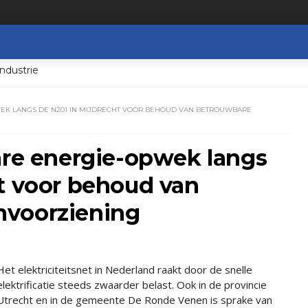
ndustrie
EK LANGS DE N201 IN MIJDRECHT VOOR BEHOUD VAN BETROUWBARE
are energie-opwek langs
t voor behoud van
mvoorziening
Het elektriciteitsnet in Nederland raakt door de snelle
elektrificatie steeds zwaarder belast. Ook in de provincie
Utrecht en in de gemeente De Ronde Venen is sprake van