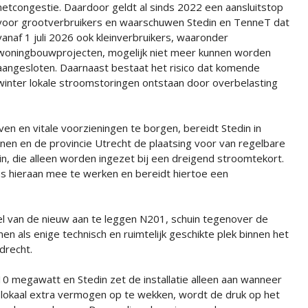
netcongestie. Daardoor geldt al sinds 2022 een aansluitstop
voor grootverbruikers en waarschuwen Stedin en TenneT dat
vanaf 1 juli 2026 ook kleinverbruikers, waaronder
woningbouwprojecten, mogelijk niet meer kunnen worden
aangesloten. Daarnaast bestaat het risico dat komende
winter lokale stroomstoringen ontstaan door overbelasting
n en vitale voorzieningen te borgen, bereidt Stedin in
 en de provincie Utrecht de plaatsing voor van regelbare
n, die alleen worden ingezet bij een dreigend stroomtekort.
 hieraan mee te werken en bereidt hiertoe een
sel van de nieuw aan te leggen N201, schuin tegenover de
n als enige technisch en ruimtelijk geschikte plek binnen het
drecht.
 megawatt en Stedin zet de installatie alleen aan wanneer
or lokaal extra vermogen op te wekken, wordt de druk op het