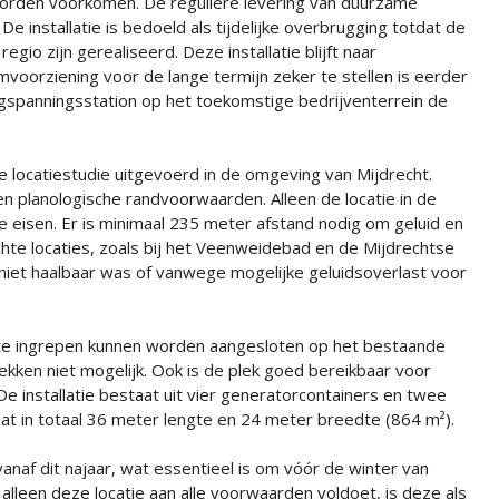
orden voorkomen. De reguliere levering van duurzame
n. De installatie is bedoeld als tijdelijke overbrugging totdat de
egio zijn gerealiseerd. Deze installatie blijft naar
voorziening voor de lange termijn zeker te stellen is eerder
gspanningsstation op het toekomstige bedrijventerrein de
locatiestudie uitgevoerd in de omgeving van Mijdrecht.
 en planologische randvoorwaarden. Alleen de locatie in de
 eisen. Er is minimaal 235 meter afstand nodig om geluid en
te locaties, zoals bij het Veenweidebad en de Mijdrechtse
niet haalbaar was of vanwege mogelijke geluidsoverlast voor
ote ingrepen kunnen worden aangesloten op het bestaande
plekken niet mogelijk. Ook is de plek goed bereikbaar voor
 installatie bestaat uit vier generatorcontainers en twee
at in totaal 36 meter lengte en 24 meter breedte (864 m²).
vanaf dit najaar, wat essentieel is om vóór de winter van
lleen deze locatie aan alle voorwaarden voldoet, is deze als