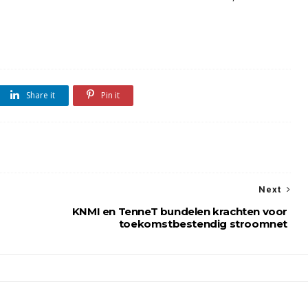
Share it
Pin it
Next
KNMI en TenneT bundelen krachten voor
toekomstbestendig stroomnet