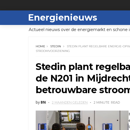
Energienieuws
Actueel nieuws over de energiemarkt en schone i
HOME
STEDIN
STEDIN PLANT REGELBARE ENERGIE-OPW
STROOMVOORZIENING
Stedin plant regelb
de N201 in Mijdrech
betrouwbare stroo
by
BN
2 MAANDEN GELEDEN
2 MINUTE
READ