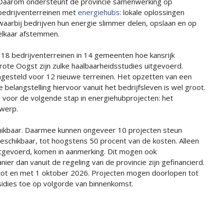
Daarom ondersteunt de provincie samenwerking op
bedrijventerreinen met
energiehubs
: lokale oplossingen
waarbij bedrijven hun energie slimmer delen, opslaan en op
elkaar afstemmen.
 18 bedrijventerreinen in 14 gemeenten hoe kansrijk
ote Oogst zijn zulke haalbaarheidsstudies uitgevoerd.
ngesteld voor 12 nieuwe terreinen. Het opzetten van een
e belangstelling hiervoor vanuit het bedrijfsleven is wel groot.
r voor de volgende stap in energiehubprojecten: het
twerp.
schikbaar. Daarmee kunnen ongeveer 10 projecten steun
beschikbaar, tot hoogstens 50 procent van de kosten. Alleen
uitgevoerd, komen in aanmerking. Dit mogen ook
ier dan vanuit de regeling van de provincie zijn gefinancierd.
 tot en met 1 oktober 2026. Projecten mogen doorlopen tot
dies toe op volgorde van binnenkomst.