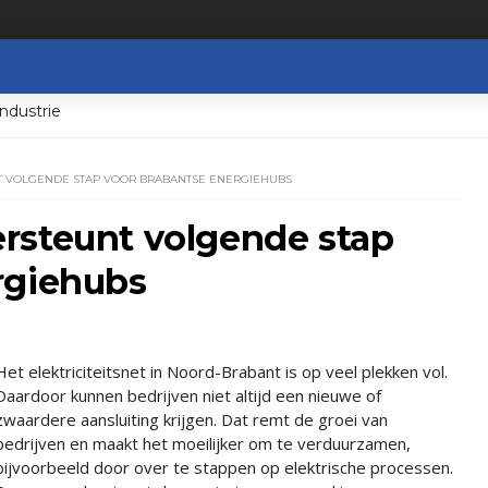
ndustrie
 VOLGENDE STAP VOOR BRABANTSE ENERGIEHUBS
rsteunt volgende stap
rgiehubs
Het elektriciteitsnet in Noord-Brabant is op veel plekken vol.
Daardoor kunnen bedrijven niet altijd een nieuwe of
zwaardere aansluiting krijgen. Dat remt de groei van
bedrijven en maakt het moeilijker om te verduurzamen,
bijvoorbeeld door over te stappen op elektrische processen.