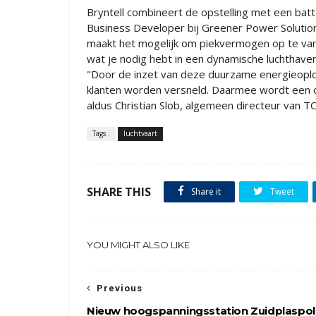
Bryntell combineert de opstelling met een bat
Business Developer bij Greener Power Solution
maakt het mogelijk om piekvermogen op te vang
wat je nodig hebt in een dynamische luchthaven
"Door de inzet van deze duurzame energieoplos
klanten worden versneld. Daarmee wordt een con
aldus Christian Slob, algemeen directeur van T
Tags :
luchtvaart
SHARE THIS
Share it
Tweet
YOU MIGHT ALSO LIKE
Previous
Nieuw hoogspanningsstation Zuidplaspol