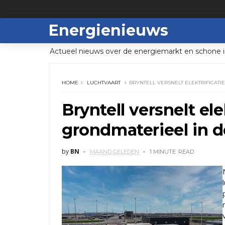
Energienieuws
Actueel nieuws over de energiemarkt en schone i
HOME
LUCHTVAART
BRYNTELL VERSNELT ELEKTRIFICAT
Bryntell versnelt ele
grondmaterieel in d
by
BN
MAAND GELEDEN
1 MINUTE
READ