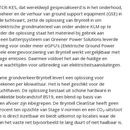
TCR-KES, dat wereldwijd gespecialiseerd is in het onderhoud,
beheer en de verhuur van ground support equipment (GSE) in
de luchtvaart, zette de oplossing van Bryntell in om
elektrische grondmaterieel van onder andere KLM op te
der die oplossing staat het materieel bij gebrek aan
et een batterijsysteem van Greener Power Solutions leverde
iening voor onder meer eGPU’s (Elektrische Ground Power
iele energievoorziening van Bryntell werkt vergelijkbaar met
 lage emissies. Daarmee voldoet het aan de huidige en
wachttijden voor uitbreiding van elektriciteitsaansluitingen.
ame grondverkeerBryntell levert een oplossing voor
rekenen per kilowattuur. Het is heel geschikt voor de
luchthaven. De oplossing bestaat uit schone hardware in
wikkelde biobrandstof BS19, een blend op basis van
en afvoer zijn inbegrepen. De Bryntell CleanStar heeft geen
 procent ten opzichte van Stage V-normen en een CO₂-uitstoot
tie is direct inzetbaar en biedt uitkomst op locaties waar de
n het vaste net bijvoorbeeld te lang duurt of niet haalbaar is.