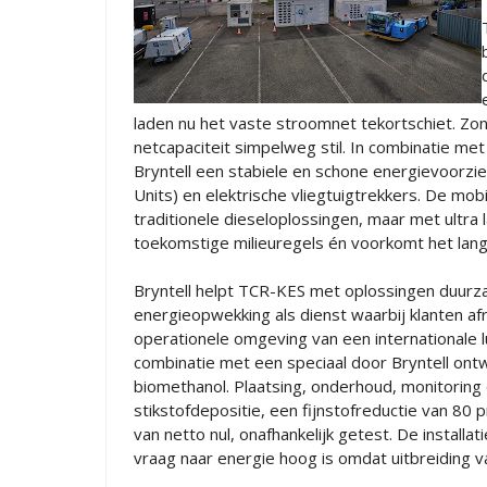
laden nu het vaste stroomnet tekortschiet. Zon
netcapaciteit simpelweg stil. In combinatie m
Bryntell een stabiele en schone energievoorz
Units) en elektrische vliegtuigtrekkers. De mob
traditionele dieseloplossingen, maar met ultra
toekomstige milieuregels én voorkomt het lange 
Bryntell helpt TCR-KES met oplossingen duurz
energieopwekking als dienst waarbij klanten af
operationele omgeving van een internationale 
combinatie met een speciaal door Bryntell ont
biomethanol. Plaatsing, onderhoud, monitoring 
stikstofdepositie, een fijnstofreductie van 80
van netto nul, onafhankelijk getest. De installa
vraag naar energie hoog is omdat uitbreiding va