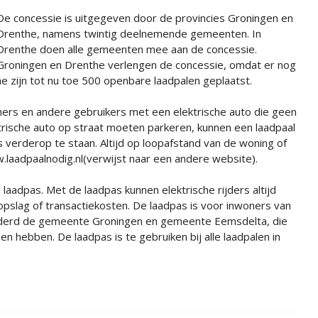
De concessie is uitgegeven door de provincies Groningen en
Drenthe, namens twintig deelnemende gemeenten. In
Drenthe doen alle gemeenten mee aan de concessie.
Groningen en Drenthe verlengen de concessie, omdat er nog
the zijn tot nu toe 500 openbare laadpalen geplaatst.
ers en andere gebruikers met een elektrische auto die geen
trische auto op straat moeten parkeren, kunnen een laadpaal
s verderop te staan. Altijd op loopafstand van de woning of
w.laadpaalnodig.nl(verwijst naar een andere website).
laadpas. Met de laadpas kunnen elektrische rijders altijd
opslag of transactiekosten. De laadpas is voor inwoners van
nderd de gemeente Groningen en gemeente Eemsdelta, die
n hebben. De laadpas is te gebruiken bij alle laadpalen in