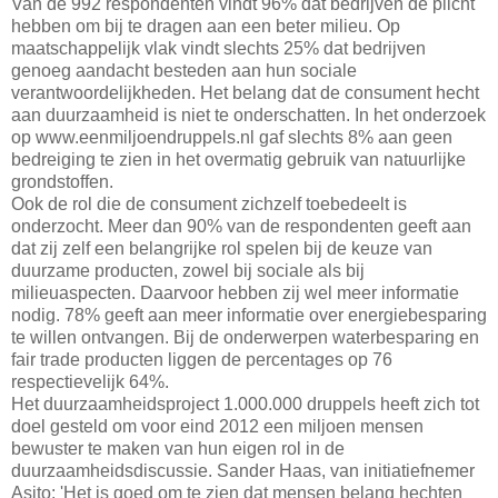
Van de 992 respondenten vindt 96% dat bedrijven de plicht
hebben om bij te dragen aan een beter milieu. Op
maatschappelijk vlak vindt slechts 25% dat bedrijven
genoeg aandacht besteden aan hun sociale
verantwoordelijkheden. Het belang dat de consument hecht
aan duurzaamheid is niet te onderschatten. In het onderzoek
op www.eenmiljoendruppels.nl gaf slechts 8% aan geen
bedreiging te zien in het overmatig gebruik van natuurlijke
grondstoffen.
Ook de rol die de consument zichzelf toebedeelt is
onderzocht. Meer dan 90% van de respondenten geeft aan
dat zij zelf een belangrijke rol spelen bij de keuze van
duurzame producten, zowel bij sociale als bij
milieuaspecten. Daarvoor hebben zij wel meer informatie
nodig. 78% geeft aan meer informatie over energiebesparing
te willen ontvangen. Bij de onderwerpen waterbesparing en
fair trade producten liggen de percentages op 76
respectievelijk 64%.
Het duurzaamheidsproject 1.000.000 druppels heeft zich tot
doel gesteld om voor eind 2012 een miljoen mensen
bewuster te maken van hun eigen rol in de
duurzaamheidsdiscussie. Sander Haas, van initiatiefnemer
Asito: 'Het is goed om te zien dat mensen belang hechten