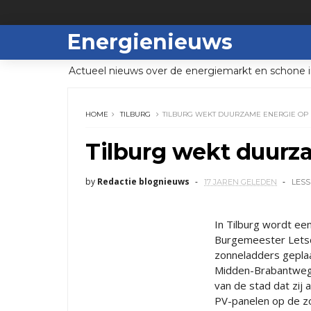
Energienieuws
Actueel nieuws over de energiemarkt en schone i
HOME
TILBURG
TILBURG WEKT DUURZAME ENERGIE OP
Tilburg wekt duurz
by
Redactie blognieuws
17 JAREN GELEDEN
LESS
In Tilburg wordt e
Burgemeester Letsc
zonneladders gepla
Midden-Brabantweg.
van de stad dat zij 
PV-panelen op de zon