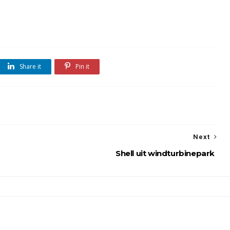
Share it
Pin it
Next
Shell uit windturbinepark