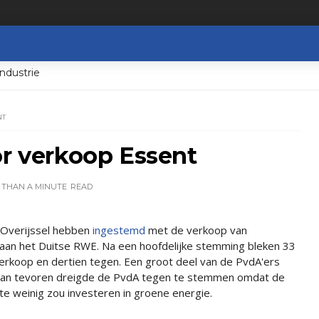
ndustrie
NT
or verkoop Essent
 THAN A MINUTE
READ
n Overijssel hebben
ingestemd
met de verkoop van
 aan het Duitse RWE. Na een hoofdelijke stemming bleken 33
erkoop en dertien tegen. Een groot deel van de PvdA'ers
Van tevoren dreigde de PvdA tegen te stemmen omdat de
e weinig zou investeren in groene energie.