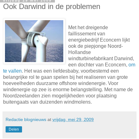
vrijdag 29 mei 2009
Ook Darwind in de problemen
Met het dreigende
faillissement van
energiebedrijf Econcern lijkt
ook de piepjonge Noord-
Hollandse
windturbinefabrikant Darwind,
een dochter van Econcern,
om
te vallen
. Het was een liefdesbaby, voorbestemd een
belangrijke rol te gaan spelen bij het realiseren van grote
hoeveelheden duurzame offshore windenergie. Voor
windenergie op zee is enorme belangstelling. Met name de
Noordzeelanden zien mogelijkheden voor plaatsing
buitengaats van duizenden windmolens.
Redactie blognieuws
at
vrijdag, mei 29, 2009
Delen