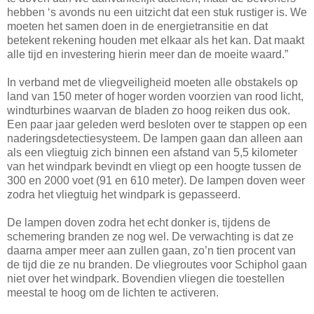
hebben ‘s avonds nu een uitzicht dat een stuk rustiger is. We
moeten het samen doen in de energietransitie en dat
betekent rekening houden met elkaar als het kan. Dat maakt
alle tijd en investering hierin meer dan de moeite waard.”
In verband met de vliegveiligheid moeten alle obstakels op
land van 150 meter of hoger worden voorzien van rood licht,
windturbines waarvan de bladen zo hoog reiken dus ook.
Een paar jaar geleden werd besloten over te stappen op een
naderingsdetectiesysteem. De lampen gaan dan alleen aan
als een vliegtuig zich binnen een afstand van 5,5 kilometer
van het windpark bevindt en vliegt op een hoogte tussen de
300 en 2000 voet (91 en 610 meter). De lampen doven weer
zodra het vliegtuig het windpark is gepasseerd.
De lampen doven zodra het echt donker is, tijdens de
schemering branden ze nog wel. De verwachting is dat ze
daarna amper meer aan zullen gaan, zo’n tien procent van
de tijd die ze nu branden. De vliegroutes voor Schiphol gaan
niet over het windpark. Bovendien vliegen die toestellen
meestal te hoog om de lichten te activeren.