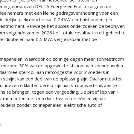
energiebedrijven DELTA Energie en Eneco zorgden de
deelnemers met een kleine gedragsverandering voor een
duidelijke piekreductie van 0,24 kW per huishouden, per
testmoment. Vanwege het succes onderzoeken de bedrijven
om volgende zomer 2026 het totale resultaat in dit gebied te
verdubbelen naar 0,5 MW, vergelijkbaar met de
onnepanelen, waardoor op zonnige dagen meer zonnestroom
nten komt 50% van de opgewekte stroom van zonnepanelen
armee sterk bij aan netcongestie voor invoeders in
on schijnt kan een deel van de oplossing zijn. Daarom testten
n hoeverre klanten bereid zijn hun stroomverbruik aan te
ans te brengen, tegen een vergoeding. De proef liep van 1
testmomenten met een duur tussen de één en vijf uur.
oudens zonder zonnepanelen, elektrische auto of
n: