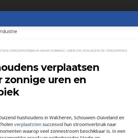
ndustrie
ATSEN STROOMVERBRUIK NAAR ZONNIGE UREN EN VERLAGEN DE STROOMPIEK
oudens verplaatsen
r zonnige uren en
piek
Duizend huishoudens in Walcheren, Schouwen-Duiveland en
Tholen
verplaatsten
succesvol hun stroomverbruik naar
momenten waarop veel zonnestroom beschikbaar is. In een
gezamenlijke proef van netbeheerder Stedin en