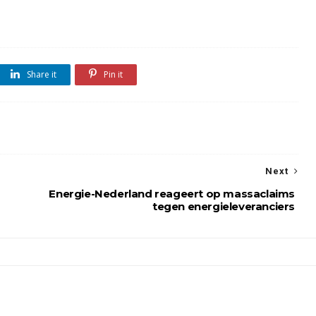
Share it
Pin it
Next
Energie-Nederland reageert op massaclaims
tegen energieleveranciers