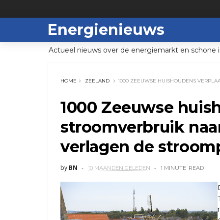
Energienieuws
Actueel nieuws over de energiemarkt en schone i
HOME
ZEELAND
1000 ZEEUWSE HUISHOUDENS VERPLA
1000 Zeeuwse huish
stroomverbruik naa
verlagen de stroom
by
BN
10 MAANDEN GELEDEN
1 MINUTE
READ