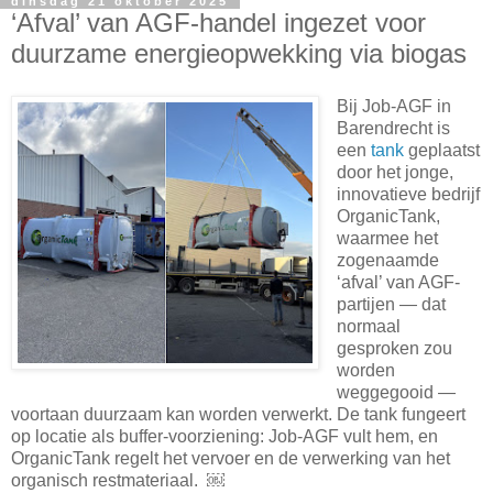
dinsdag 21 oktober 2025
‘Afval’ van AGF-handel ingezet voor
duurzame energieopwekking via biogas
Bij Job-AGF in
Barendrecht is
een
tank
geplaatst
door het jonge,
innovatieve bedrijf
OrganicTank,
waarmee het
zogenaamde
‘afval’ van AGF-
partijen — dat
normaal
gesproken zou
worden
weggegooid —
voortaan duurzaam kan worden verwerkt. De tank fungeert
op locatie als buffer-voorziening: Job-AGF vult hem, en
OrganicTank regelt het vervoer en de verwerking van het
organisch restmateriaal. ￼