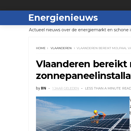
Energienieuws
Actueel nieuws over de energiemarkt en schone i
HOME
VLAANDEREN
VLAANDEREN BEREIKT MIJLPAAL V
Vlaanderen bereikt 
zonnepaneelinstalla
by
BN
1 JAAR GELEDEN
LESS THAN A MINUTE
REA