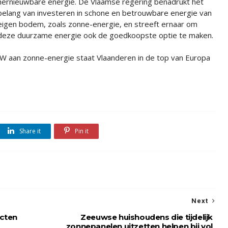
hernieuwbare energie. De Vlaamse regering benadrukt het
belang van investeren in schone en betrouwbare energie van
eigen bodem, zoals zonne-energie, en streeft ernaar om
deze duurzame energie ook de goedkoopste optie te maken.
 GW aan zonne-energie staat Vlaanderen in de top van Europa
Share it
Pin it
Next
acten
Zeeuwse huishoudens die tijdelijk
zonnepanelen uitzetten helpen bij vol