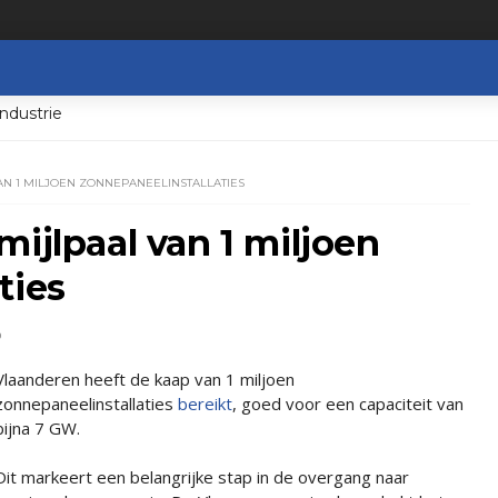
ndustrie
AN 1 MILJOEN ZONNEPANEELINSTALLATIES
mijlpaal van 1 miljoen
ties
D
Vlaanderen heeft de kaap van 1 miljoen
zonnepaneelinstallaties
bereikt
, goed voor een capaciteit van
bijna 7 GW.
Dit markeert een belangrijke stap in de overgang naar