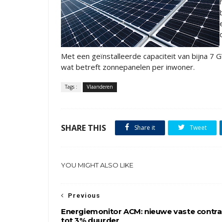
Met een geïnstalleerde capaciteit van bijna 7
wat betreft zonnepanelen per inwoner.
Tags :
Vlaanderen
SHARE THIS
Share it
Tweet
YOU MIGHT ALSO LIKE
Previous
Energiemonitor ACM: nieuwe vaste contr
tot 3% duurder