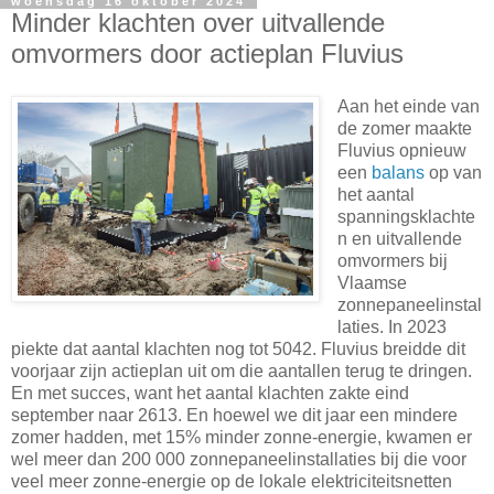
woensdag 16 oktober 2024
Minder klachten over uitvallende
omvormers door actieplan Fluvius
Aan het einde van
de zomer maakte
Fluvius opnieuw
een
balans
op van
het aantal
spanningsklachte
n en uitvallende
omvormers bij
Vlaamse
zonnepaneelinstal
laties. In 2023
piekte dat aantal klachten nog tot 5042. Fluvius breidde dit
voorjaar zijn actieplan uit om die aantallen terug te dringen.
En met succes, want het aantal klachten zakte eind
september naar 2613. En hoewel we dit jaar een mindere
zomer hadden, met 15% minder zonne-energie, kwamen er
wel meer dan 200 000 zonnepaneelinstallaties bij die voor
veel meer zonne-energie op de lokale elektriciteitsnetten