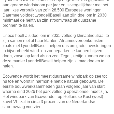
aan groene windstroom per jaar en is vergelijkbaar met het
jaarlijkse verbruik van zo’n 28.500 Europese woningen.
Daarmee voldoet LyondellBasell aan zijn doel om in 2030
minimaal de helft van zijn stroomvraag uit duurzame
bronnen te halen.
Eneco heeft als doel om in 2035 volledig klimaatneutraal te
zijn samen met al haar klanten. Afnameovereenkomsten
zoals met LyondellBasell helpen ons om grote investeringen
in bijvoorbeeld wind- en zonneparken te kunnen blijven
doen, zowel op land als op zee. Tegelijkertijd kunnen we op
deze manier LyondellBasell helpen zijn klimaatdoelen te
halen.
Ecowende wordt het meest duurzame windpark op zee tot
nu toe en wordt in harmonie met de natuur gebouwd. De
eerste bouwwerkzaamheden gaan volgend jaar van start,
waarna eind 2026 het park volledig operationeel moet zijn.
Het windpark van Ecowende - op Hollandse Kust (west)
kavel VI - zal in circa 3 procent van de Nederlandse
stroomvraag voorzien.