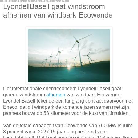
maandag 14 oktober 2024
LyondellBasell gaat windstroom
afnemen van windpark Ecowende
Het internationale chemieconcern LyondellBasell gaat
groene windstroom
afnemen
van windpark Ecowende.
LyondellBasell tekende een langjarig contract daarvoor met
Eneco, dat dit windpark de komende jaren samen met zijn
partners bouwt op 53 kilometer voor de kust van IJmuiden.
Van de totale capaciteit van Ecowende van 760 MW is ruim
3 procent vanaf 2027 15 jaar lang bestemd voor
LyondelBasell. Dat komt neer op ongeveer 103 gigawattuur