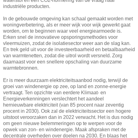
waterstof en een CO2-normering van de vraag naar
industriële producten.
In de gebouwde omgeving kan schaal gemaakt worden met
woningverbetering, als er meer wijk voor wijk gewerkt gaat
worden, om te beginnen waar veel energiearmoede is.
Erken snel de innovatieve opsporingsmethodes voor
vleermuizen, zodat de isolatiesector weer aan de slag kan.
En trek geld uit voor de investeerbaarheid en betaalbaarheid
van warmtenetten, zodat die uitrol wordt versneld. Zorg
daarnaast voor een snellere opschaling van duurzame
warmtebronnen.
Er is meer duurzaam elektriciteitsaanbod nodig, terwijl de
groei van windenergie op zee, op land en zonne-energie
vertraagt. Ten opzichte van eerdere Klimaat- en
Energieverkenningen verslechtert het aandeel
hernieuwbare elektriciteit (van 85 procent naar zeventig
procent in 2030). Ook zal de elektriciteitssector een hogere
uitstoot veroorzaken dan in 2022 verwacht. Het is dus nodig
om geen nieuwe belemmeringen op te werpen voor de
opwek van zon- en windenergie. Maak afspraken met de
decentrale overheden over doelen na 2030. En blaas het