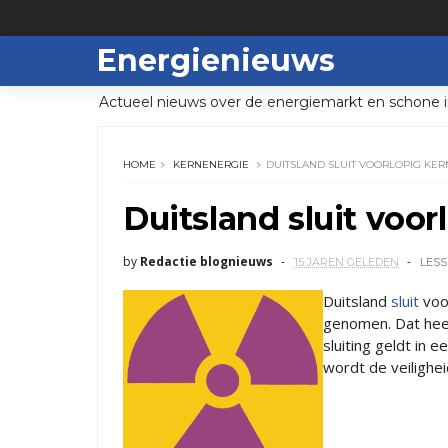
Energienieuws
Actueel nieuws over de energiemarkt en schone i
HOME
KERNENERGIE
DUITSLAND SLUIT VOORLOPIG KE
Duitsland sluit voor
by
Redactie blognieuws
15 JAREN GELEDEN
LESS
Duitsland
sluit
voor
genomen. Dat hee
sluiting geldt in 
wordt de veilighe