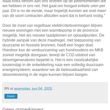
staat extra stroom aan ons leveren op de piekmomenten die
we hebben in ons net. Het gaat om hooguit enkele uren per
jaar. Dit is nu de eerste, maar hopelijk kunnen we snel meer
van dit soort contracten afsluiten want dat is keihard nodig.”
Door de inzet van regelbaar elektriciteitsvermogen blijven
nieuwe woningen met een warmtepomp in de provincie
mogelijk. Net als nieuwe laadpleinen en oplaadpunten. De
hybride aanpak van deze maatregel, met toepassing van
duurzame en fossiele bronnen, heeft een hoger doel.
Hierdoor kan de verduurzaming van huishoudens en MKB
zoveel mogelijk doorgaan, terwijl de CO2-uitstoot van
stroomgeneratoren beperkt is. Het is een noodzakelijke
tussenstap in de ontwikkeling naar een volledig duurzaam
energiesysteem, waardoor we de betrouwbaarheid van
stroomlevering in de regio kunnen blijven borgen.
BN
at
woensdag, juni 04, 2025
Delen
Geen opmerkingen: