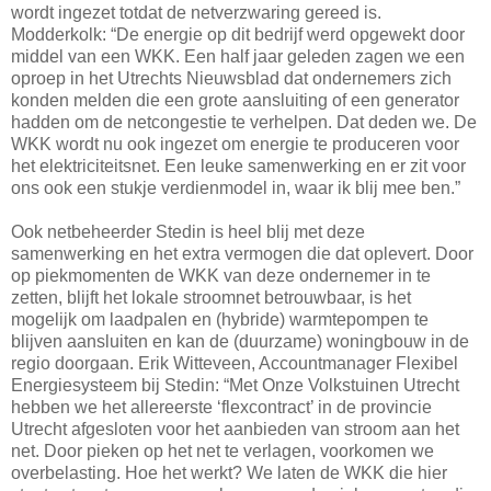
wordt ingezet totdat de netverzwaring gereed is.
Modderkolk: “De energie op dit bedrijf werd opgewekt door
middel van een WKK. Een half jaar geleden zagen we een
oproep in het Utrechts Nieuwsblad dat ondernemers zich
konden melden die een grote aansluiting of een generator
hadden om de netcongestie te verhelpen. Dat deden we. De
WKK wordt nu ook ingezet om energie te produceren voor
het elektriciteitsnet. Een leuke samenwerking en er zit voor
ons ook een stukje verdienmodel in, waar ik blij mee ben.”
Ook netbeheerder Stedin is heel blij met deze
samenwerking en het extra vermogen die dat oplevert. Door
op piekmomenten de WKK van deze ondernemer in te
zetten, blijft het lokale stroomnet betrouwbaar, is het
mogelijk om laadpalen en (hybride) warmtepompen te
blijven aansluiten en kan de (duurzame) woningbouw in de
regio doorgaan. Erik Witteveen, Accountmanager Flexibel
Energiesysteem bij Stedin: “Met Onze Volkstuinen Utrecht
hebben we het allereerste ‘flexcontract’ in de provincie
Utrecht afgesloten voor het aanbieden van stroom aan het
net. Door pieken op het net te verlagen, voorkomen we
overbelasting. Hoe het werkt? We laten de WKK die hier