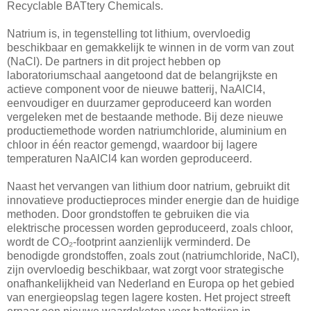
Recyclable BATtery Chemicals.
Natrium is, in tegenstelling tot lithium, overvloedig
beschikbaar en gemakkelijk te winnen in de vorm van zout
(NaCl). De partners in dit project hebben op
laboratoriumschaal aangetoond dat de belangrijkste en
actieve component voor de nieuwe batterij, NaAlCl4,
eenvoudiger en duurzamer geproduceerd kan worden
vergeleken met de bestaande methode. Bij deze nieuwe
productiemethode worden natriumchloride, aluminium en
chloor in één reactor gemengd, waardoor bij lagere
temperaturen NaAlCl4 kan worden geproduceerd.
Naast het vervangen van lithium door natrium, gebruikt dit
innovatieve productieproces minder energie dan de huidige
methoden. Door grondstoffen te gebruiken die via
elektrische processen worden geproduceerd, zoals chloor,
wordt de CO₂-footprint aanzienlijk verminderd. De
benodigde grondstoffen, zoals zout (natriumchloride, NaCI),
zijn overvloedig beschikbaar, wat zorgt voor strategische
onafhankelijkheid van Nederland en Europa op het gebied
van energieopslag tegen lagere kosten. Het project streeft