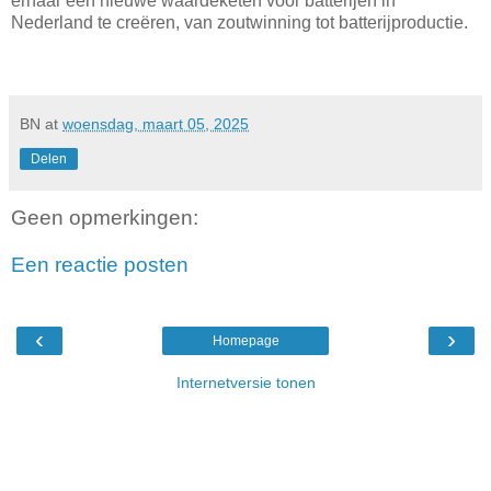
ernaar een nieuwe waardeketen voor batterijen in
Nederland te creëren, van zoutwinning tot batterijproductie.
BN
at
woensdag, maart 05, 2025
Delen
Geen opmerkingen:
Een reactie posten
‹
›
Homepage
Internetversie tonen