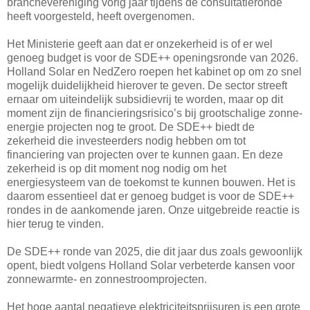
branchevereniging vorig jaar tijdens de consultatieronde
heeft voorgesteld, heeft overgenomen.
Het Ministerie geeft aan dat er onzekerheid is of er wel
genoeg budget is voor de SDE++ openingsronde van 2026.
Holland Solar en NedZero roepen het kabinet op om zo snel
mogelijk duidelijkheid hierover te geven. De sector streeft
ernaar om uiteindelijk subsidievrij te worden, maar op dit
moment zijn de financieringsrisico’s bij grootschalige zonne-
energie projecten nog te groot. De SDE++ biedt de
zekerheid die investeerders nodig hebben om tot
financiering van projecten over te kunnen gaan. En deze
zekerheid is op dit moment nog nodig om het
energiesysteem van de toekomst te kunnen bouwen. Het is
daarom essentieel dat er genoeg budget is voor de SDE++
rondes in de aankomende jaren. Onze uitgebreide reactie is
hier terug te vinden.
De SDE++ ronde van 2025, die dit jaar dus zoals gewoonlijk
opent, biedt volgens Holland Solar verbeterde kansen voor
zonnewarmte- en zonnestroomprojecten.
Het hoge aantal negatieve elektriciteitsprijsuren is een grote