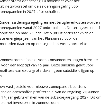
Kamer stemt donderdag 14 november over het
kabinetsvoorstel om de salderingsregeling voor
zonnepanelen in 2027 af te schaffen.
Zonder salderingsregeling en met terugleverkosten worden
zonnepanelen vanaf 2027 onbetaalbaar. De terugverdientijd
loopt dan op naar 25 jaar. Dat blijkt uit onderzoek van de
te energieprijzen van het Planbureau voor de
merleden daarom op om tegen het wetsvoorstel te
 ‘zonnestroomsubsidie’ voor. Consumenten krijgen hiermee
oor een looptijd van 15 jaar. Deze subsidie geldt voor
ezitters van extra grote daken geen subsidie krijgen op
m.
ieuw vastgesteld voor nieuwe zonnepaneelbezitters.
len aanschaffen profiteren al van de regeling. Zij kunnen
f 14 jaar gebruikmaken van de subsidiejaargang 2027. Dit om
en met investeren in zonnestroom.