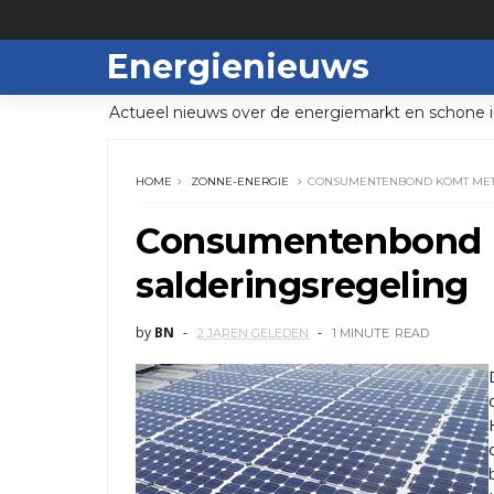
Energienieuws
Actueel nieuws over de energiemarkt en schone i
HOME
ZONNE-ENERGIE
CONSUMENTENBOND KOMT MET 
Consumentenbond k
salderingsregeling
by
BN
2 JAREN GELEDEN
1 MINUTE
READ