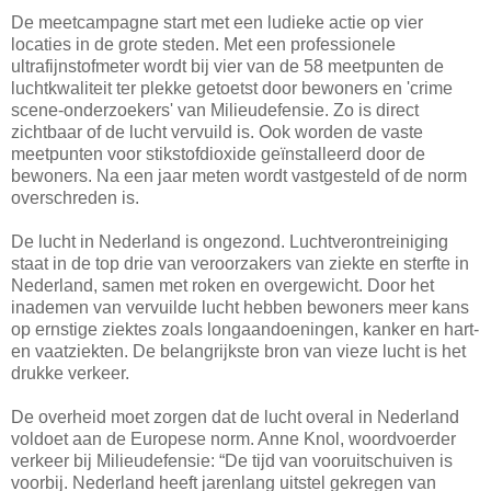
De meetcampagne start met een ludieke actie op vier
locaties in de grote steden. Met een professionele
ultrafijnstofmeter wordt bij vier van de 58 meetpunten de
luchtkwaliteit ter plekke getoetst door bewoners en 'crime
scene-onderzoekers' van Milieudefensie. Zo is direct
zichtbaar of de lucht vervuild is. Ook worden de vaste
meetpunten voor stikstofdioxide geïnstalleerd door de
bewoners. Na een jaar meten wordt vastgesteld of de norm
overschreden is.
De lucht in Nederland is ongezond. Luchtverontreiniging
staat in de top drie van veroorzakers van ziekte en sterfte in
Nederland, samen met roken en overgewicht. Door het
inademen van vervuilde lucht hebben bewoners meer kans
op ernstige ziektes zoals longaandoeningen, kanker en hart-
en vaatziekten. De belangrijkste bron van vieze lucht is het
drukke verkeer.
De overheid moet zorgen dat de lucht overal in Nederland
voldoet aan de Europese norm. Anne Knol, woordvoerder
verkeer bij Milieudefensie: “De tijd van vooruitschuiven is
voorbij. Nederland heeft jarenlang uitstel gekregen van