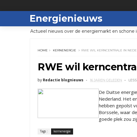
Energienieuws
Actueel nieuws over de energiemarkt en schone i
HOME
KERNENERGIE
RWE WIL KERNCENTRALE IN NED
RWE wil kerncentra
by
Redactie blognieuws
16 JAREN GELEDEN
LESS
De Duitse energi
Nederland. Het en
hebben gepolst v
Borssele, waar de
goede plek zou zi
Tags :
kernenergie