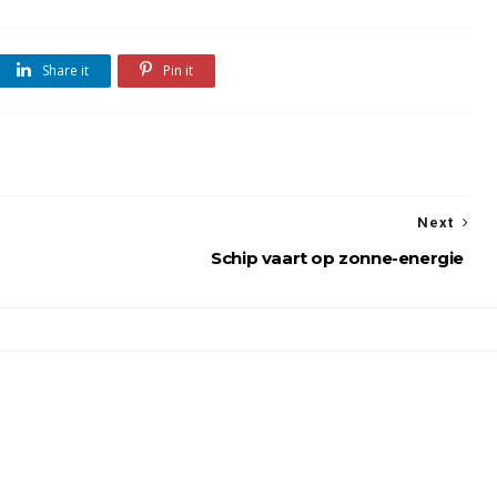
Share it
Pin it
Next
Schip vaart op zonne-energie