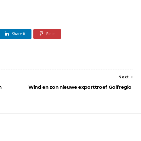
Share it
Pin it
Next
n
Wind en zon nieuwe exporttroef Golfregio