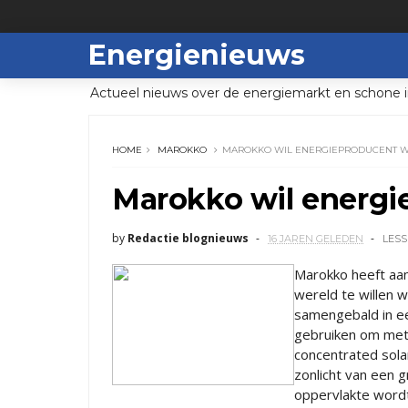
Energienieuws
Actueel nieuws over de energiemarkt en schone i
HOME
MAROKKO
MAROKKO WIL ENERGIEPRODUCENT 
Marokko wil energ
by
Redactie blognieuws
16 JAREN GELEDEN
LESS
Marokko heeft aa
wereld te willen 
samengebald in ee
gebruiken om met z
concentrated sola
zonlicht van een 
oppervlakte wordt