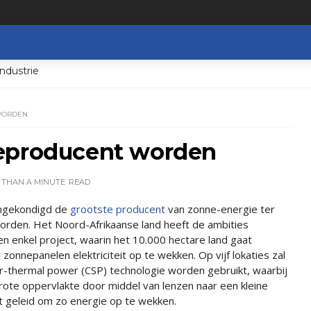
ndustrie
WORDEN
ieproducent worden
 THAN A MINUTE
READ
ngekondigd de
grootste producent
van zonne-energie ter
worden. Het Noord-Afrikaanse land heeft de ambities
n enkel project, waarin het 10.000 hectare land gaat
onnepanelen elektriciteit op te wekken. Op vijf lokaties zal
r-thermal power (CSP) technologie worden gebruikt, waarbij
grote oppervlakte door middel van lenzen naar een kleine
 geleid om zo energie op te wekken.