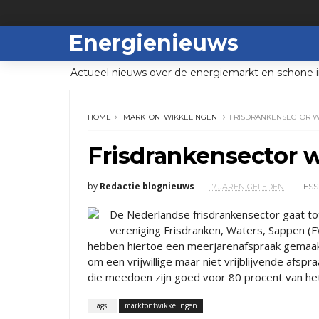
Energienieuws
Actueel nieuws over de energiemarkt en schone i
HOME
MARKTONTWIKKELINGEN
FRISDRANKENSECTOR W
Frisdrankensector w
by
Redactie blognieuws
17 JAREN GELEDEN
LESS
De Nederlandse frisdrankensector gaat tot
vereniging Frisdranken, Waters, Sappen (F
hebben hiertoe een meerjarenafspraak gemaak
om een vrijwillige maar niet vrijblijvende afsp
die meedoen zijn goed voor 80 procent van het 
Tags :
marktontwikkelingen