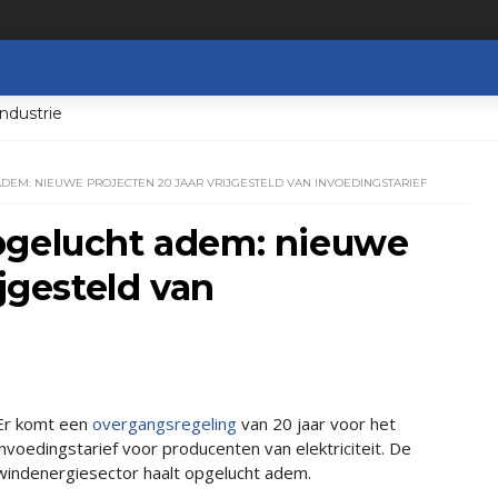
ndustrie
DEM: NIEUWE PROJECTEN 20 JAAR VRIJGESTELD VAN INVOEDINGSTARIEF
pgelucht adem: nieuwe
ijgesteld van
Er komt een
overgangsregeling
van 20 jaar voor het
invoedingstarief voor producenten van elektriciteit. De
windenergiesector haalt opgelucht adem.