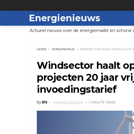
Energienieuws
Actueel nieuws over de energiemarkt en schone i
HOME
WINDENERGIE
WINDSECTOR HAALT OPGELUCHT A
Windsector haalt o
projecten 20 jaar vr
invoedingstarief
by
BN
MAAND GELEDEN
1 MINUTE
READ