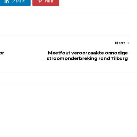
Share it
Pin it
Next
or
Meetfout veroorzaakte onnodige
stroomonderbreking rond Tilburg