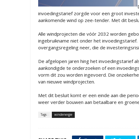
invoedingstarief zorgde voor een groot invest
aankomende wind op zee-tender. Met dit besluit
Alle windprojecten die vóór 2032 worden gebou
ingebruikname niet onder het invoedingstarie
overgangsregeling neer, die de investeringsrisic
De afgelopen jaren hing het invoedingstarief 
aankondigde te onderzoeken of een invoedingstar
vorm dit zou worden ingevoerd. Die onzekerheid
van nieuwe windprojecten.
Met dit besluit komt er een einde aan die per
weer verder bouwen aan betaalbare en groen
Tags :
windenergie