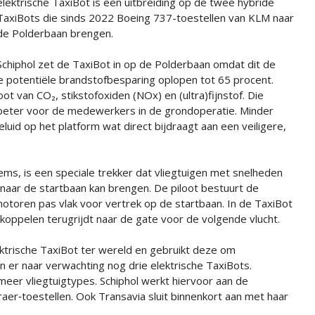
elektrische TaxiBot is een uitbreiding op de twee hybride
TaxiBots die sinds 2022 Boeing 737-toestellen van KLM naar
de Polderbaan brengen.
Schiphol zet de TaxiBot in op de Polderbaan omdat dit de
de potentiële brandstofbesparing oplopen tot 65 procent.
t van CO₂, stikstofoxiden (NOx) en (ultra)fijnstof. Die
al beter voor de medewerkers in de grondoperatie. Minder
luid op het platform wat direct bijdraagt aan een veiligere,
ems, is een speciale trekker dat vliegtuigen met snelheden
naar de startbaan kan brengen. De piloot bestuurt de
gmotoren pas vlak voor vertrek op de startbaan. In de TaxiBot
koppelen terugrijdt naar de gate voor de volgende vlucht.
ktrische TaxiBot ter wereld en gebruikt deze om
en er naar verwachting nog drie elektrische TaxiBots.
eer vliegtuigtypes. Schiphol werkt hiervoor aan de
aer‑toestellen. Ook Transavia sluit binnenkort aan met haar