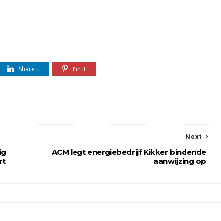
Share it
Pin it
Next
ig
ACM legt energiebedrijf Kikker bindende
rt
aanwijzing op