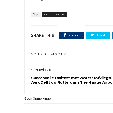
Tags :
elektrisch vervoer
SHARE THIS
Share it
Tweet
YOU MIGHT ALSO LIKE
Previous
Succesvolle taxitest met waterstofvliegtu
AeroDelft op Rotterdam The Hague Airpo
Geen Opmerkingen: