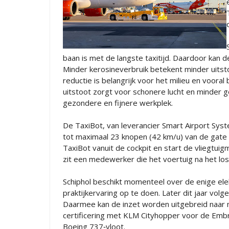
baan is met de langste taxitijd. Daardoor kan 
Minder kerosineverbruik betekent minder uitstoo
reductie is belangrijk voor het milieu en voor
uitstoot zorgt voor schonere lucht en minder ge
gezondere en fijnere werkplek.
De TaxiBot, van leverancier Smart Airport Syst
tot maximaal 23 knopen (42 km/u) van de gate 
TaxiBot vanuit de cockpit en start de vliegtui
zit een medewerker die het voertuig na het los
Schiphol beschikt momenteel over de enige ele
praktijkervaring op te doen. Later dit jaar volg
Daarmee kan de inzet worden uitgebreid naar m
certificering met KLM Cityhopper voor de Embr
Boeing 737‑vloot.