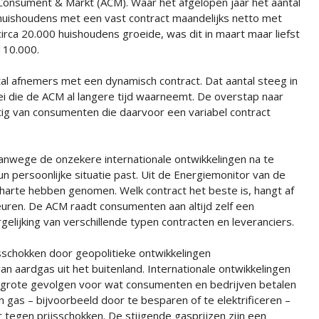
Consument & Markt (ACM). Waar het afgelopen jaar het aantal
huishoudens met een vast contract maandelijks netto met
circa 20.000 huishoudens groeide, was dit in maart maar liefst
110.000.
tal afnemers met een dynamisch contract. Dat aantal steeg in
ei die de ACM al langere tijd waarneemt. De overstap naar
stig van consumenten die daarvoor een variabel contract
wege de onzekere internationale ontwikkelingen na te
n persoonlijke situatie past. Uit de Energiemonitor van de
 harte hebben genomen. Welk contract het beste is, hangt af
uren. De ACM raadt consumenten aan altijd zelf een
lijking van verschillende typen contracten en leveranciers.
sschokken door geopolitieke ontwikkelingen
an aardgas uit het buitenland. Internationale ontwikkelingen
t grote gevolgen voor wat consumenten en bedrijven betalen
an gas – bijvoorbeeld door te besparen of te elektrificeren –
egen prijsschokken. De stijgende gasprijzen zijn een