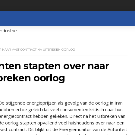
ndustrie
R NAAR VAST CONTRACT NA UITBREKEN OORLOG
ten stapten over naar
tbreken oorlog
De stijgende energieprijzen als gevolg van de oorlog in Iran
hebben ertoe geleid dat veel consumenten kritisch naar hun
energiecontract hebben gekeken. Direct na het uitbreken van
de oorlog stapten opvallend veel huishoudens over naar een
vast contract. Dit blijkt uit de Energiemonitor van de Autoriteit