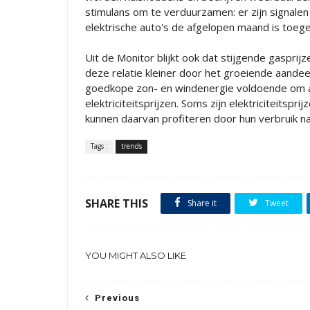
stimulans om te verduurzamen: er zijn signal
elektrische auto's de afgelopen maand is toe
Uit de Monitor blijkt ook dat stijgende gasprijz
deze relatie kleiner door het groeiende aand
goedkope zon- en windenergie voldoende om aan
elektriciteitsprijzen. Soms zijn elektriciteitsp
kunnen daarvan profiteren door hun verbruik 
Tags :
trends
SHARE THIS
Share it
Tweet
YOU MIGHT ALSO LIKE
Previous