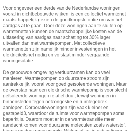
Voor ongeveer een derde van de Nederlandse woningen,
vooral in dichtbebouwde wijken, is een collectief warmtenet
maatschappelijk gezien de goedkoopste optie om van het
aardgas af te gaan. Door deze woningen aan te sluiten op
warmtenetten kunnen de maatschappelijke kosten van de
uitfasering van aardgas naar schatting tot 30% lager
uitvallen dan met warmtepompen. Met collectieve
warmtenetten zijn namelijk minder investeringen in het
elektriciteitsnet nodig en volstaat minder vergaande
woningisolatie.
De gebouwde omgeving verduurzamen kan op veel
manieren. Warmtepompen op duurzame stroom zijn
aantrekkelijk, vooral voor goed geïsoleerde woningen. Maar
de overstap naar een elektrische warmtepomp is voor slecht
geïsoleerde woningen relatief duur, terwijl woningen in
binnensteden tegen netcongestie en ruimtegebrek
aanlopen. Corporatiewoningen zijn vaak kleiner en
gestapeld3, waardoor de ruimte voor warmtepompen soms
beperkt is. Daarom moet er in de warmtetransitie meer
aandacht komen voor duurzame moleculen zoals waterstof,
biogas en duurzame warmte. Waterstof zet je echter liever in