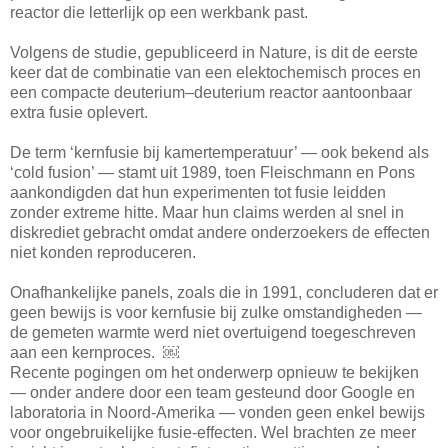
reactor die letterlijk op een werkbank past.
Volgens de studie, gepubliceerd in Nature, is dit de eerste
keer dat de combinatie van een elektochemisch proces en
een compacte deuterium–deuterium reactor aantoonbaar
extra fusie oplevert.
De term ‘kernfusie bij kamertemperatuur’ — ook bekend als
‘cold fusion’ — stamt uit 1989, toen Fleischmann en Pons
aankondigden dat hun experimenten tot fusie leidden
zonder extreme hitte. Maar hun claims werden al snel in
diskrediet gebracht omdat andere onderzoekers de effecten
niet konden reproduceren.
Onafhankelijke panels, zoals die in 1991, concluderen dat er
geen bewijs is voor kernfusie bij zulke omstandigheden —
de gemeten warmte werd niet overtuigend toegeschreven
aan een kernproces. ￼
Recente pogingen om het onderwerp opnieuw te bekijken
— onder andere door een team gesteund door Google en
laboratoria in Noord-Amerika — vonden geen enkel bewijs
voor ongebruikelijke fusie-effecten. Wel brachten ze meer