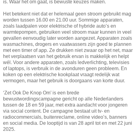
is. Waar het om gaat, is bewuste keuzes maken.
Het betekent niet dat er helemaal geen stroom gebruikt mag
worden tussen 16.00 en 21.00 uur. Sommige apparaten,
zoals laadpalen voor elektrische of hybride auto’s en
warmtepompen, gebruiken veel stroom maar kunnen in veel
gevallen eenvoudig later worden aangezet. Apparaten zoals
wasmachines, drogers en vaatwassers zijn goed te plannen
met een timer of app. Ze drukken niet zwaar op het net, maar
het verplaatsen van het gebruik ervan is makkelijk en helpt
wél. Voor andere apparaten, zoals ledverlichting, televisies
of laptops, is verbruik in de avonduren geen probleem. En
koken op een elektrische kookplaat vraagt redelijk wat
vermogen, maar het gebruik is doorgaans van korte duur.
‘Zet Ook De Knop Om’ is een brede
bewustwordingscampagne gericht op alle Nederlanders
tussen de 18 en 59 jaar, met extra aandacht voor jongeren
via social content. De campagne bestaat uit tv- en
radiocommercials, buitenreclame, online video’s, banners
en social media. De looptijd is van 28 april tot en met 22 juni
2025.