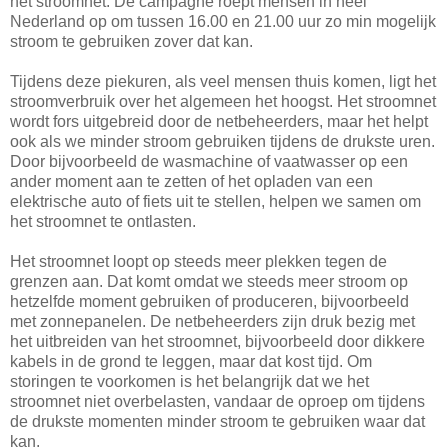
het stroomnet. De campagne roept mensen in heel
Nederland op om tussen 16.00 en 21.00 uur zo min mogelijk
stroom te gebruiken zover dat kan.
Tijdens deze piekuren, als veel mensen thuis komen, ligt het
stroomverbruik over het algemeen het hoogst. Het stroomnet
wordt fors uitgebreid door de netbeheerders, maar het helpt
ook als we minder stroom gebruiken tijdens de drukste uren.
Door bijvoorbeeld de wasmachine of vaatwasser op een
ander moment aan te zetten of het opladen van een
elektrische auto of fiets uit te stellen, helpen we samen om
het stroomnet te ontlasten.
Het stroomnet loopt op steeds meer plekken tegen de
grenzen aan. Dat komt omdat we steeds meer stroom op
hetzelfde moment gebruiken of produceren, bijvoorbeeld
met zonnepanelen. De netbeheerders zijn druk bezig met
het uitbreiden van het stroomnet, bijvoorbeeld door dikkere
kabels in de grond te leggen, maar dat kost tijd. Om
storingen te voorkomen is het belangrijk dat we het
stroomnet niet overbelasten, vandaar de oproep om tijdens
de drukste momenten minder stroom te gebruiken waar dat
kan.