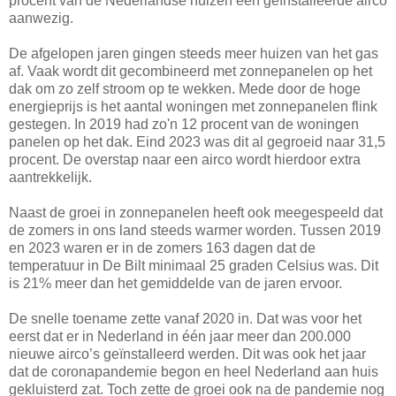
procent van de Nederlandse huizen een geïnstalleerde airco
aanwezig.
De afgelopen jaren gingen steeds meer huizen van het gas
af. Vaak wordt dit gecombineerd met zonnepanelen op het
dak om zo zelf stroom op te wekken. Mede door de hoge
energieprijs is het aantal woningen met zonnepanelen flink
gestegen. In 2019 had zo'n 12 procent van de woningen
panelen op het dak. Eind 2023 was dit al gegroeid naar 31,5
procent. De overstap naar een airco wordt hierdoor extra
aantrekkelijk.
Naast de groei in zonnepanelen heeft ook meegespeeld dat
de zomers in ons land steeds warmer worden. Tussen 2019
en 2023 waren er in de zomers 163 dagen dat de
temperatuur in De Bilt minimaal 25 graden Celsius was. Dit
is 21% meer dan het gemiddelde van de jaren ervoor.
De snelle toename zette vanaf 2020 in. Dat was voor het
eerst dat er in Nederland in één jaar meer dan 200.000
nieuwe airco’s geïnstalleerd werden. Dit was ook het jaar
dat de coronapandemie begon en heel Nederland aan huis
gekluisterd zat. Toch zette de groei ook na de pandemie nog