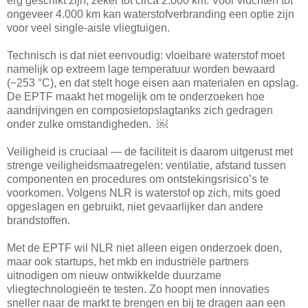
erg geschikt zijn, zeker tot circa 2.000 km. Voor vluchten tot
ongeveer 4.000 km kan waterstofverbranding een optie zijn
voor veel single-aisle vliegtuigen.
Technisch is dat niet eenvoudig: vloeibare waterstof moet
namelijk op extreem lage temperatuur worden bewaard
(−253 °C), en dat stelt hoge eisen aan materialen en opslag.
De EPTF maakt het mogelijk om te onderzoeken hoe
aandrijvingen en composietopslagtanks zich gedragen
onder zulke omstandigheden. ￼
Veiligheid is cruciaal — de faciliteit is daarom uitgerust met
strenge veiligheidsmaatregelen: ventilatie, afstand tussen
componenten en procedures om ontstekingsrisico’s te
voorkomen. Volgens NLR is waterstof op zich, mits goed
opgeslagen en gebruikt, niet gevaarlijker dan andere
brandstoffen.
Met de EPTF wil NLR niet alleen eigen onderzoek doen,
maar ook startups, het mkb en industriële partners
uitnodigen om nieuw ontwikkelde duurzame
vliegtechnologieën te testen. Zo hoopt men innovaties
sneller naar de markt te brengen en bij te dragen aan een