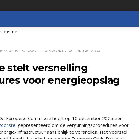
ndustrie
LING VERGUNNINGSPROCEDURES VOOR ENERGIEOPSLAG VOOR
stelt versnelling
res voor energieopslag
De Europese Commissie heeft op 10 december 2025 een
voorstel
gepresenteerd om de vergunningsprocedures voor
energie-infrastructuur aanzienlijk te versnellen. Het voorstel
maakt deel uit van het zogeheten European Grids Package,