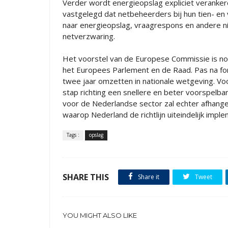
Verder wordt energieopslag expliciet verankerd i
vastgelegd dat netbeheerders bij hun tien- en v
naar energieopslag, vraagrespons en andere niet-
netverzwaring.
Het voorstel van de Europese Commissie is n
het Europees Parlement en de Raad. Pas na fo
twee jaar omzetten in nationale wetgeving. Vo
stap richting een snellere en beter voorspelbar
voor de Nederlandse sector zal echter afhange
waarop Nederland de richtlijn uiteindelijk impl
Tags :
opslag
SHARE THIS
Share it
Tweet
YOU MIGHT ALSO LIKE