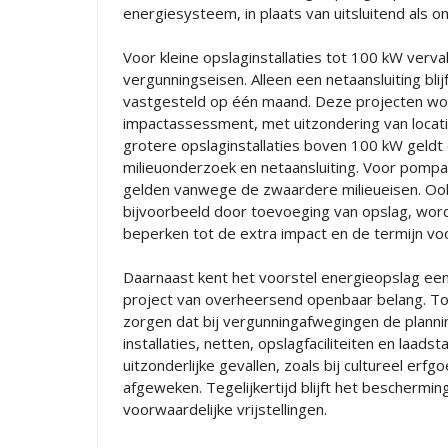
energiesysteem, in plaats van uitsluitend als
Voor kleine opslaginstallaties tot 100 kW verval
vergunningseisen. Alleen een netaansluiting bli
vastgesteld op één maand. Deze projecten wor
impactassessment, met uitzondering van locat
grotere opslaginstallaties boven 100 kW geldt
milieuonderzoek en netaansluiting. Voor pompac
gelden vanwege de zwaardere milieueisen. Ook b
bijvoorbeeld door toevoeging van opslag, wor
beperken tot de extra impact en de termijn vo
Daarnaast kent het voorstel energieopslag een 
project van overheersend openbaar belang. Totd
zorgen dat bij vergunningafwegingen de planni
installaties, netten, opslagfaciliteiten en laad
uitzonderlijke gevallen, zoals bij cultureel er
afgeweken. Tegelijkertijd blijft het beschermin
voorwaardelijke vrijstellingen.