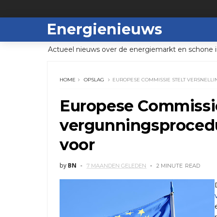
Energienieuws
Actueel nieuws over de energiemarkt en schone i
HOME
OPSLAG
EUROPESE COMMISSIE STELT VERSNEL
Europese Commissie 
vergunningsprocedu
voor
by
BN
7 MAANDEN GELEDEN
2 MINUTE
READ