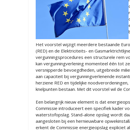
Het voorstel wijzigt meerdere bestaande Europ
(RED) en de Elektriciteits- en Gasmarktrichtlijn
vergunningsprocedures een structurele rem vo
kan vergunningverlening momenteel één tot ze
versnipperde bevoegdheden, uitgebreide milieu
aan capaciteit bij vergunningverlenende insta
herziene RED en tijdelijke noodverordeningen, 
knelpunten bestaan. Met dit voorstel wil de Co
Een belangrijk nieuw element is dat energieop
Commissie introduceert een specifiek kader vo
waterstofopslag. Stand-alone opslag wordt daa
aangesloten bij een hernieuwbare opwekinstall
erkent de Commissie energieopslag expliciet als