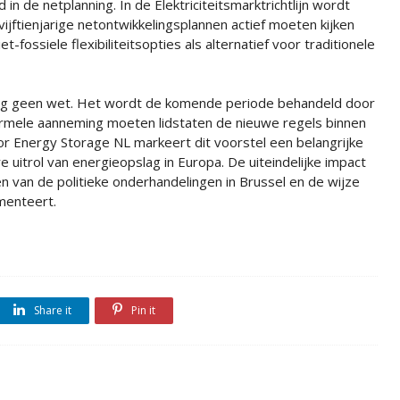
n de netplanning. In de Elektriciteitsmarktrichtlijn wordt
ijftienjarige netontwikkelingsplannen actief moeten kijken
fossiele flexibiliteitsopties als alternatief voor traditionele
og geen wet. Het wordt de komende periode behandeld door
rmele aanneming moeten lidstaten de nieuwe regels binnen
or Energy Storage NL markeert dit voorstel een belangrijke
e uitrol van energieopslag in Europa. De uiteindelijke impact
n van de politieke onderhandelingen in Brussel en de wijze
ementeert.
Share it
Pin it