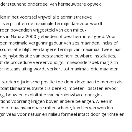
 ondersteunend onderdeel van hernieuwbare opwek.
len in het voorstel vrijwel alle administratieve
jft verplicht en de maximale termijn daarvoor wordt
den bovendien vrijgesteld van een milieu-
ies in Natura 2000-gebieden of beschermd erfgoed. Voor
 een maximale vergunningsduur van zes maanden, inclusief
cumulatie blijft een langere termijn van maximaal twee jaar
ij hybridisatie van bestaande hernieuwbare installaties,
dt de procedure vereenvoudigd: milieuonderzoek mag zich
or netaansluiting wordt verkort tot maximaal drie maanden.
sterkere juridische positie toe door deze aan te merken als
at klimaatneutraliteit is bereikt, moeten lidstaten ervoor
ng, bouw en exploitatie van hernieuwbare energie-
stations voorrang krijgen boven andere belangen. Alleen in
fgoed of onaanvaardbare milieuschade, kan hiervan worden
gsniveau voor natuur en milieu formeel intact door gerichte en