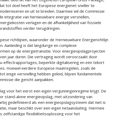
dat tot doel heeft het Europese energienet sneller te
moderniseren en uit te breiden. Daarmee wil de Commissie
de integratie van hernieuwbare energie versnellen,
energiekosten verlagen en de afhankelijkheid van fossiele
brandstoffen verder terugdringen.
ese richtlijnen, waaronder de Hernieuwbare Energierichtlijn
en. Aanleiding is dat langdurige en complexe
rmen op de energietransitie. Voor energieopslagprojecten
ven jaar duren. Die vertraging wordt veroorzaakt door
-effectrapportages, beperkte digitalisering en een tekort
nties. Hoewel eerdere Europese maatregelen, zoals de
tot enige versnelling hebben geleid, blijven fundamentele
mmissie die gericht aanpakken.
slag voor het eerst een eigen vergunningenregime krijgt. De
or stand-alone energieopslag, met uitzondering van
rbij gedefinieerd als een energieopslagsysteem dat niet is
atie, maar beschikt over een eigen netaansluiting. Hiermee
 zelfstandige flexibiliteitsoplossing voor het