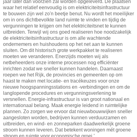
jaar later dan voorzien zal worden opgeleverd. De plaatsen
waar het relatief eenvoudig is om elektriciteitsinfrastructuur
te bouwen zijn wel zo'n beetje benut. Nu wordt het moeilijker
om in ons dichtbevolkte land ruimte te vinden en tijdig de
vergunningen te krijgen om het elektriciteitsnet te kunnen
uitbreiden. Terwijl wij ons goed realiseren hoe noodzakelijk
de elektriciteitsinfrastructuur is om alle wachtende
ondernemers en huishoudens op het net aan te kunnen
sluiten. Om dit historisch grote werkpakket te realiseren
moeten we veranderen. Enerzijds moeten wij als
netbeheerders onze interne processen nog efficiënter
inrichten zodat we sneller kunnen handelen. Daarnaast
roepen we het Rijk, de provincies en gemeenten op om
haast te maken met locatie- en tracékeuzes voor onze
nieuwe hoogspanningsstations en -verbindingen en om de
langlopende procedures en vergunningsverlening te
versnellen. Energie-infrastructuur is van groot nationaal en
internationaal belang. Maak energie leidend in ruimtelijke
plannen. Zo zorgen we ervoor dat nieuwbouwwijken sneller
aangesloten worden, bedrijven kunnen verduurzamen en
uitbreiden, en wind- en zonneparken daadwerkelijk groene
stroom kunnen leveren. Dat betekent woningen mét groene
stroom en ruimte voor economische groei.’