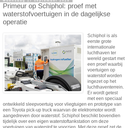
woensdag 17 september 2025
Primeur op Schiphol: proef met
waterstofvoertuigen in de dagelijkse
operatie
Schiphol is als
eerste grote
internationale
luchthaven ter
wereld gestart met
een proef waarbij
voertuigen op
waterstof worden
ingezet op het
luchthaventerrein.
Er wordt getest
met een speciaal
ontwikkeld sleepvoertuig voor vliegtuigen en prototype van
een Toyota pick-up truck waarvan de elektromotor wordt
aangedreven door waterstof. Schiphol beschikt bovendien
tijdelijk over een eigen waterstoftankstation om deze
voertuigen van waterstof te voorzien. Met deze proef zet de