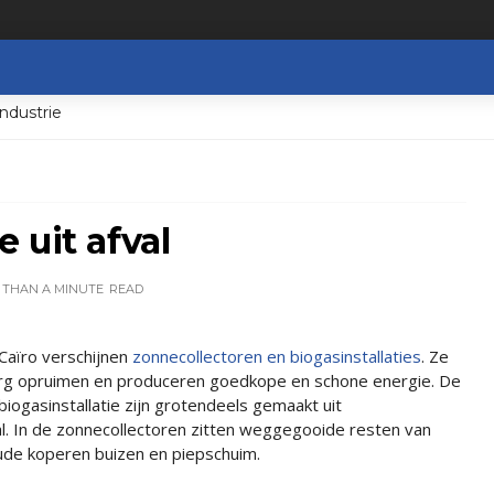
ndustrie
 uit afval
 THAN A MINUTE
READ
 Caïro verschijnen
zonnecollectoren en biogasinstallaties
. Ze
erg opruimen en produceren goedkope en schone energie. De
biogasinstallatie zijn grotendeels gemaakt uit
l. In de zonnecollectoren zitten weggegooide resten van
oude koperen buizen en piepschuim.