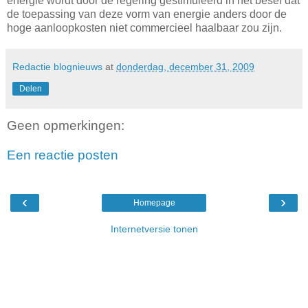
energie wordt door de regering gestimuleerd in het besef dat
de toepassing van deze vorm van energie anders door de
hoge aanloopkosten niet commercieel haalbaar zou zijn.
Redactie blognieuws
at
donderdag, december 31, 2009
Delen
Geen opmerkingen:
Een reactie posten
‹
›
Homepage
Internetversie tonen